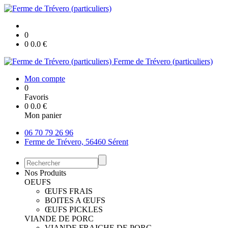
0
0
0.0
€
Ferme de Trévero (particuliers)
Mon compte
0
Favoris
0
0.0
€
Mon panier
06 70 79 26 96
Ferme de Trévero, 56460 Sérent
Nos Produits
OEUFS
ŒUFS FRAIS
BOITES A ŒUFS
ŒUFS PICKLES
VIANDE DE PORC
VIANDE FRAICHE DE PORC