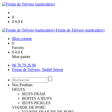
0
0
0.0
€
Ferme de Trévero (particuliers)
Mon compte
0
Favoris
0
0.0
€
Mon panier
06 70 79 26 96
Ferme de Trévero, 56460 Sérent
Nos Produits
OEUFS
ŒUFS FRAIS
BOITES A ŒUFS
ŒUFS PICKLES
VIANDE DE PORC
VIANDE FRAICHE DE PORC