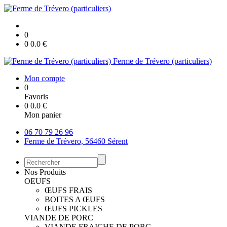
0
0
0.0
€
Ferme de Trévero (particuliers)
Mon compte
0
Favoris
0
0.0
€
Mon panier
06 70 79 26 96
Ferme de Trévero, 56460 Sérent
Nos Produits
OEUFS
ŒUFS FRAIS
BOITES A ŒUFS
ŒUFS PICKLES
VIANDE DE PORC
VIANDE FRAICHE DE PORC