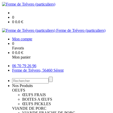
0
0
0.0
€
Ferme de Trévero (particuliers)
Mon compte
0
Favoris
0
0.0
€
Mon panier
06 70 79 26 96
Ferme de Trévero, 56460 Sérent
Nos Produits
OEUFS
ŒUFS FRAIS
BOITES A ŒUFS
ŒUFS PICKLES
VIANDE DE PORC
VIANDE FRAICHE DE PORC