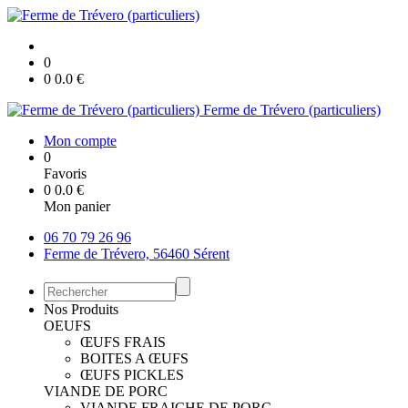
0
0
0.0
€
Ferme de Trévero (particuliers)
Mon compte
0
Favoris
0
0.0
€
Mon panier
06 70 79 26 96
Ferme de Trévero, 56460 Sérent
Nos Produits
OEUFS
ŒUFS FRAIS
BOITES A ŒUFS
ŒUFS PICKLES
VIANDE DE PORC
VIANDE FRAICHE DE PORC