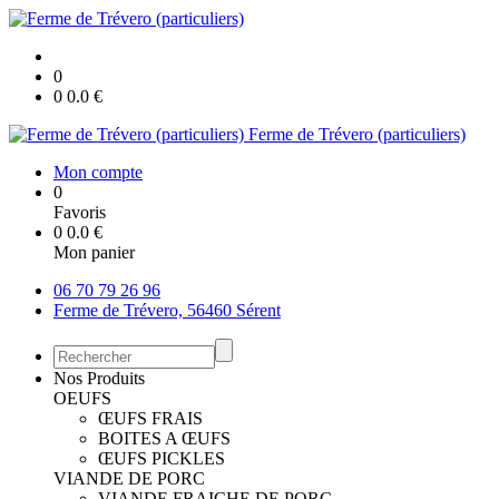
0
0
0.0
€
Ferme de Trévero (particuliers)
Mon compte
0
Favoris
0
0.0
€
Mon panier
06 70 79 26 96
Ferme de Trévero, 56460 Sérent
Nos Produits
OEUFS
ŒUFS FRAIS
BOITES A ŒUFS
ŒUFS PICKLES
VIANDE DE PORC
VIANDE FRAICHE DE PORC