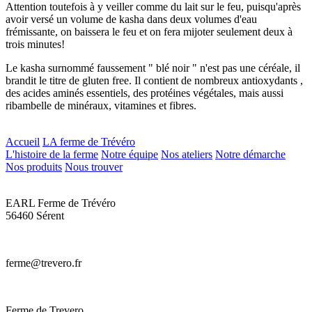
Attention toutefois à y veiller comme du lait sur le feu, puisqu'après
avoir versé un volume de kasha dans deux volumes d'eau
frémissante, on baissera le feu et on fera mijoter seulement deux à
trois minutes!
Le kasha surnommé faussement " blé noir " n'est pas une céréale, il
brandit le titre de gluten free. Il contient de nombreux antioxydants ,
des acides aminés essentiels, des protéines végétales, mais aussi
ribambelle de minéraux, vitamines et fibres.
Accueil
LA ferme de Trévéro
L'histoire de la ferme
Notre équipe
Nos ateliers
Notre démarche
Nos produits
Nous trouver
EARL Ferme de Trévéro
56460 Sérent
ferme@trevero.fr
Ferme de Trevero