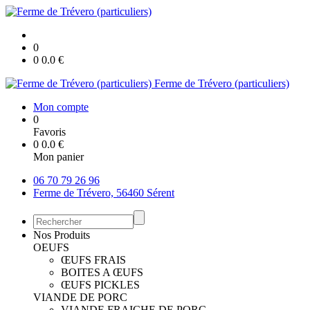
0
0
0.0
€
Ferme de Trévero (particuliers)
Mon compte
0
Favoris
0
0.0
€
Mon panier
06 70 79 26 96
Ferme de Trévero, 56460 Sérent
Nos Produits
OEUFS
ŒUFS FRAIS
BOITES A ŒUFS
ŒUFS PICKLES
VIANDE DE PORC
VIANDE FRAICHE DE PORC