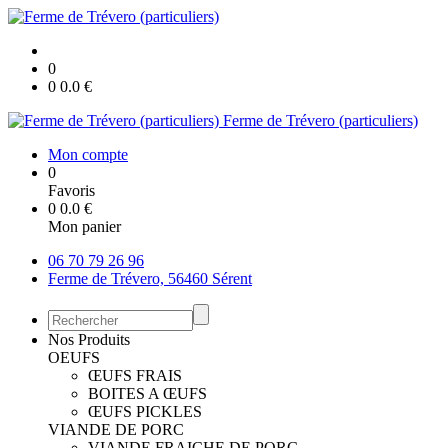
0
0
0.0
€
Ferme de Trévero (particuliers)
Mon compte
0
Favoris
0
0.0
€
Mon panier
06 70 79 26 96
Ferme de Trévero, 56460 Sérent
Nos Produits
OEUFS
ŒUFS FRAIS
BOITES A ŒUFS
ŒUFS PICKLES
VIANDE DE PORC
VIANDE FRAICHE DE PORC