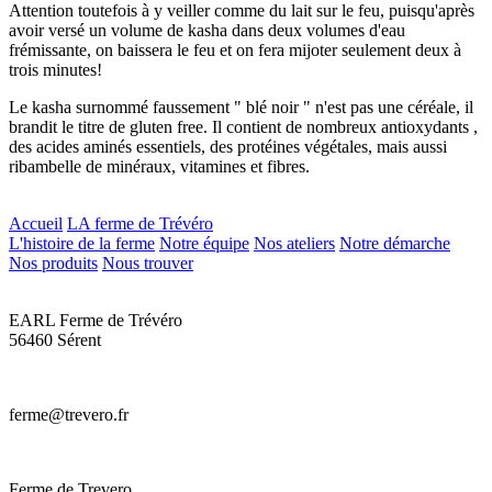
Attention toutefois à y veiller comme du lait sur le feu, puisqu'après
avoir versé un volume de kasha dans deux volumes d'eau
frémissante, on baissera le feu et on fera mijoter seulement deux à
trois minutes!
Le kasha surnommé faussement " blé noir " n'est pas une céréale, il
brandit le titre de gluten free. Il contient de nombreux antioxydants ,
des acides aminés essentiels, des protéines végétales, mais aussi
ribambelle de minéraux, vitamines et fibres.
Accueil
LA ferme de Trévéro
L'histoire de la ferme
Notre équipe
Nos ateliers
Notre démarche
Nos produits
Nous trouver
EARL Ferme de Trévéro
56460 Sérent
ferme@trevero.fr
Ferme de Trevero