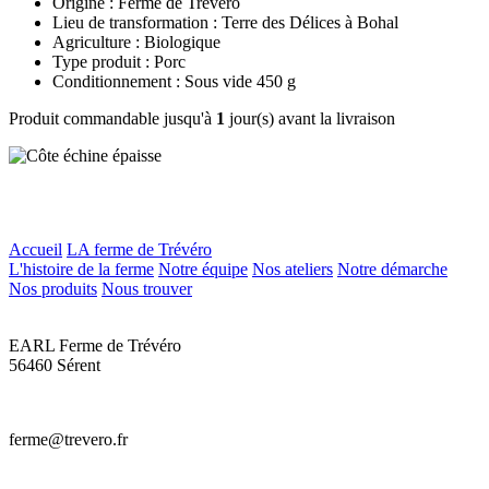
Origine : Ferme de Trévero
Lieu de transformation : Terre des Délices à Bohal
Agriculture : Biologique
Type produit : Porc
Conditionnement : Sous vide 450 g
Produit commandable jusqu'à
1
jour(s) avant la livraison
Accueil
LA ferme de Trévéro
L'histoire de la ferme
Notre équipe
Nos ateliers
Notre démarche
Nos produits
Nous trouver
EARL Ferme de Trévéro
56460 Sérent
ferme@trevero.fr