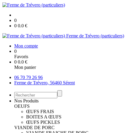
0
0
0.0
€
Ferme de Trévero (particuliers)
Mon compte
0
Favoris
0
0.0
€
Mon panier
06 70 79 26 96
Ferme de Trévero, 56460 Sérent
Nos Produits
OEUFS
ŒUFS FRAIS
BOITES A ŒUFS
ŒUFS PICKLES
VIANDE DE PORC
VIANDE FRAICHE DE PORC