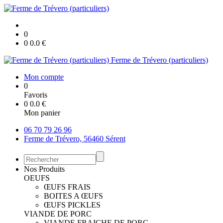
0
0
0.0
€
Ferme de Trévero (particuliers)
Mon compte
0
Favoris
0
0.0
€
Mon panier
06 70 79 26 96
Ferme de Trévero, 56460 Sérent
Nos Produits
OEUFS
ŒUFS FRAIS
BOITES A ŒUFS
ŒUFS PICKLES
VIANDE DE PORC
VIANDE FRAICHE DE PORC