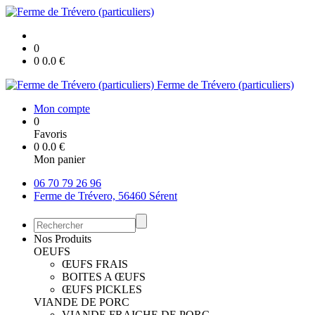
0
0
0.0
€
Ferme de Trévero (particuliers)
Mon compte
0
Favoris
0
0.0
€
Mon panier
06 70 79 26 96
Ferme de Trévero, 56460 Sérent
Nos Produits
OEUFS
ŒUFS FRAIS
BOITES A ŒUFS
ŒUFS PICKLES
VIANDE DE PORC
VIANDE FRAICHE DE PORC