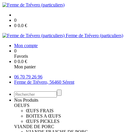
0
0
0.0
€
Ferme de Trévero (particuliers)
Mon compte
0
Favoris
0
0.0
€
Mon panier
06 70 79 26 96
Ferme de Trévero, 56460 Sérent
Nos Produits
OEUFS
ŒUFS FRAIS
BOITES A ŒUFS
ŒUFS PICKLES
VIANDE DE PORC
VIANDE FRAICHE DE PORC