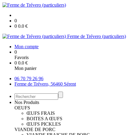
0
0
0.0
€
Ferme de Trévero (particuliers)
Mon compte
0
Favoris
0
0.0
€
Mon panier
06 70 79 26 96
Ferme de Trévero, 56460 Sérent
Nos Produits
OEUFS
ŒUFS FRAIS
BOITES A ŒUFS
ŒUFS PICKLES
VIANDE DE PORC
VIANDE FRAICHE DE PORC