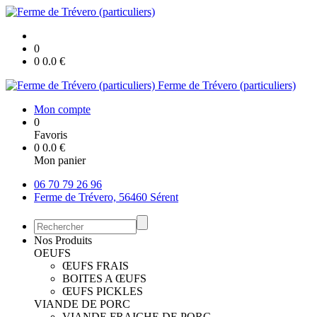
0
0
0.0
€
Ferme de Trévero (particuliers)
Mon compte
0
Favoris
0
0.0
€
Mon panier
06 70 79 26 96
Ferme de Trévero, 56460 Sérent
Nos Produits
OEUFS
ŒUFS FRAIS
BOITES A ŒUFS
ŒUFS PICKLES
VIANDE DE PORC
VIANDE FRAICHE DE PORC