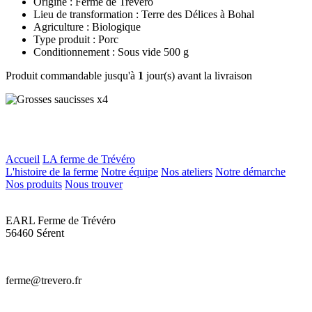
Origine : Ferme de Trévero
Lieu de transformation : Terre des Délices à Bohal
Agriculture : Biologique
Type produit : Porc
Conditionnement : Sous vide 500 g
Produit commandable jusqu'à
1
jour(s) avant la livraison
Accueil
LA ferme de Trévéro
L'histoire de la ferme
Notre équipe
Nos ateliers
Notre démarche
Nos produits
Nous trouver
EARL Ferme de Trévéro
56460 Sérent
ferme@trevero.fr