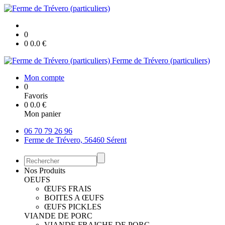
0
0
0.0
€
Ferme de Trévero (particuliers)
Mon compte
0
Favoris
0
0.0
€
Mon panier
06 70 79 26 96
Ferme de Trévero, 56460 Sérent
Nos Produits
OEUFS
ŒUFS FRAIS
BOITES A ŒUFS
ŒUFS PICKLES
VIANDE DE PORC
VIANDE FRAICHE DE PORC