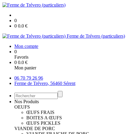
0
0
0.0
€
Ferme de Trévero (particuliers)
Mon compte
0
Favoris
0
0.0
€
Mon panier
06 70 79 26 96
Ferme de Trévero, 56460 Sérent
Nos Produits
OEUFS
ŒUFS FRAIS
BOITES A ŒUFS
ŒUFS PICKLES
VIANDE DE PORC
VIANDE FRAICHE DE PORC