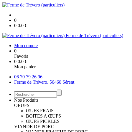
0
0
0.0
€
Ferme de Trévero (particuliers)
Mon compte
0
Favoris
0
0.0
€
Mon panier
06 70 79 26 96
Ferme de Trévero, 56460 Sérent
Nos Produits
OEUFS
ŒUFS FRAIS
BOITES A ŒUFS
ŒUFS PICKLES
VIANDE DE PORC
VIANDE FRAICHE DE PORC