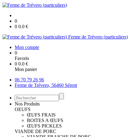
0
0
0.0
€
Ferme de Trévero (particuliers)
Mon compte
0
Favoris
0
0.0
€
Mon panier
06 70 79 26 96
Ferme de Trévero, 56460 Sérent
Nos Produits
OEUFS
ŒUFS FRAIS
BOITES A ŒUFS
ŒUFS PICKLES
VIANDE DE PORC
VIANDE FRAICHE DE PORC