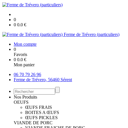
0
0
0.0
€
Ferme de Trévero (particuliers)
Mon compte
0
Favoris
0
0.0
€
Mon panier
06 70 79 26 96
Ferme de Trévero, 56460 Sérent
Nos Produits
OEUFS
ŒUFS FRAIS
BOITES A ŒUFS
ŒUFS PICKLES
VIANDE DE PORC
VIANDE FRAICHE DE PORC