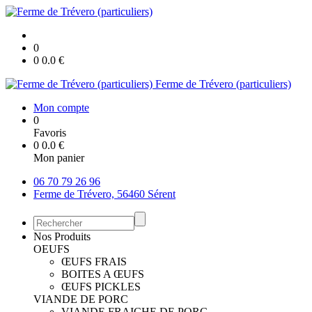
0
0
0.0
€
Ferme de Trévero (particuliers)
Mon compte
0
Favoris
0
0.0
€
Mon panier
06 70 79 26 96
Ferme de Trévero, 56460 Sérent
Nos Produits
OEUFS
ŒUFS FRAIS
BOITES A ŒUFS
ŒUFS PICKLES
VIANDE DE PORC
VIANDE FRAICHE DE PORC