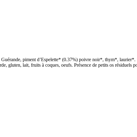
 Guérande, piment d’Espelette* (0.37%) poivre noir*, thym*, laurier*. * 
e, gluten, lait, fruits à coques, oeufs. Présence de petits os résiduels p