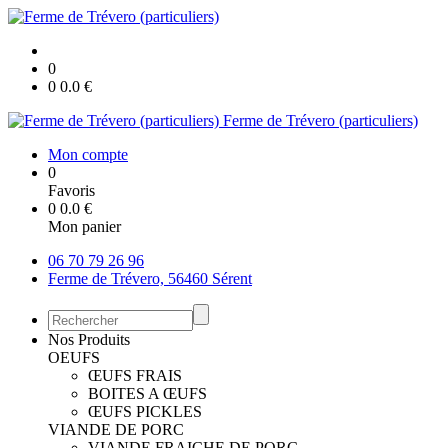
0
0
0.0
€
Ferme de Trévero (particuliers)
Mon compte
0
Favoris
0
0.0
€
Mon panier
06 70 79 26 96
Ferme de Trévero, 56460 Sérent
Nos Produits
OEUFS
ŒUFS FRAIS
BOITES A ŒUFS
ŒUFS PICKLES
VIANDE DE PORC
VIANDE FRAICHE DE PORC