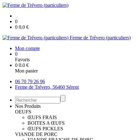
0
0
0.0
€
Ferme de Trévero (particuliers)
Mon compte
0
Favoris
0
0.0
€
Mon panier
06 70 79 26 96
Ferme de Trévero, 56460 Sérent
Nos Produits
OEUFS
ŒUFS FRAIS
BOITES A ŒUFS
ŒUFS PICKLES
VIANDE DE PORC
VIANDE FRAICHE DE PORC