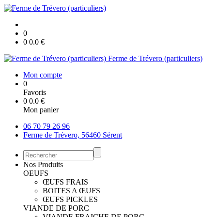
0
0
0.0
€
Ferme de Trévero (particuliers)
Mon compte
0
Favoris
0
0.0
€
Mon panier
06 70 79 26 96
Ferme de Trévero, 56460 Sérent
Nos Produits
OEUFS
ŒUFS FRAIS
BOITES A ŒUFS
ŒUFS PICKLES
VIANDE DE PORC
VIANDE FRAICHE DE PORC